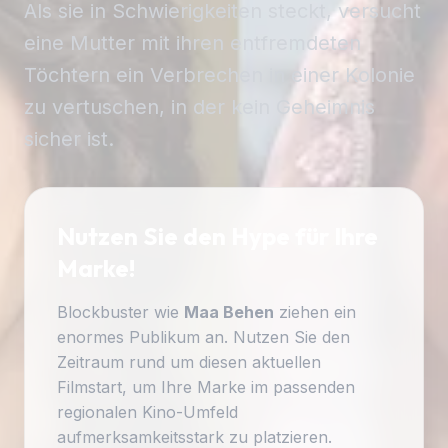
Als sie in Schwierigkeiten steckt, versucht
eine Mutter mit ihren entfremdeten
Töchtern ein Verbrechen in einer Kolonie
zu vertuschen, in der kein Geheimnis
sicher ist.
Nutzen Sie den Hype für Ihre
Marke!
Blockbuster wie
Maa Behen
ziehen ein
enormes Publikum an. Nutzen Sie den
Zeitraum rund um diesen aktuellen
Filmstart, um Ihre Marke im passenden
regionalen Kino-Umfeld
aufmerksamkeitsstark zu platzieren.