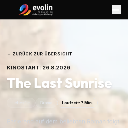
← ZURÜCK ZUR ÜBERSICHT
KINOSTART:
26.8.2026
The Last Sunrise
Liebesfilm
Drama
Laufzeit:
?
Min.
Basierend auf dem beliebten Roman folgt