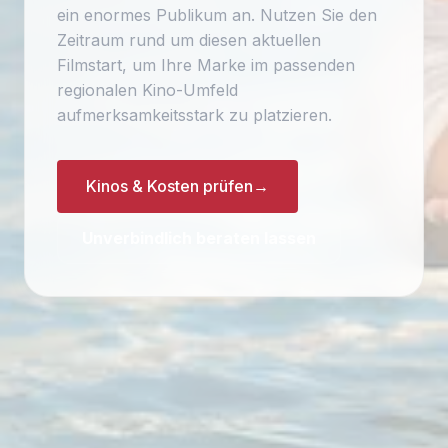
ein enormes Publikum an. Nutzen Sie den
Zeitraum rund um diesen aktuellen
Filmstart, um Ihre Marke im passenden
regionalen Kino-Umfeld
aufmerksamkeitsstark zu platzieren.
Kinos & Kosten prüfen
→
Unverbindlich beraten lassen