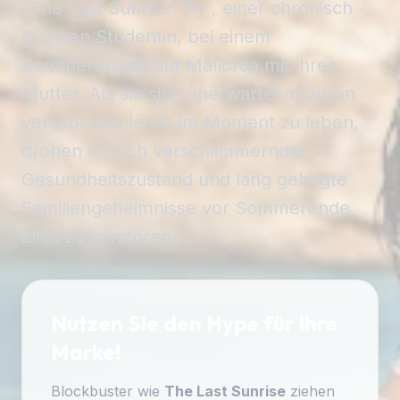
"The Last Sunrise" Ry , einer chronisch
kranken Studentin, bei einem
Sommerurlaub auf Mallorca mit ihrer
Mutter. Als sie sich unerwartet in Julián
verliebt und lernt, im Moment zu leben,
drohen ihr sich verschlimmernder
Gesundheitszustand und lang gehegte
Familiengeheimnisse vor Sommerende
alles zu zerstören.
Nutzen Sie den Hype für Ihre
Marke!
Blockbuster wie
The Last Sunrise
ziehen