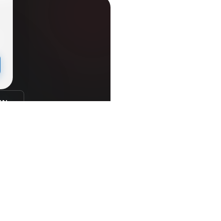
der
EN
DIREKTKONTAKT