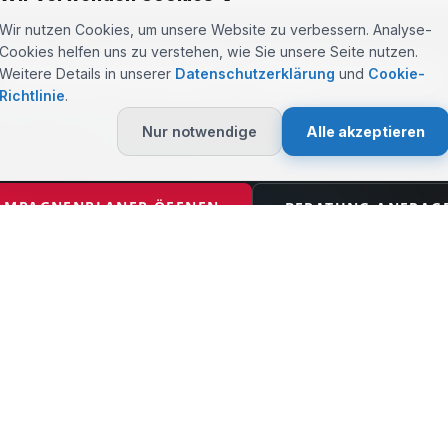
Wir nutzen Cookies, um unsere Website zu verbessern. Analyse-
Cookies helfen uns zu verstehen, wie Sie unsere Seite nutzen.
Kinowerbung
im Allgäu
buchen
Weitere Details in unserer
Datenschutzerklärung
und
Cookie-
Richtlinie
.
hlen Sie Kinos, Laufzeit und Spotlänge im Kampagnenplaner – o
Nur notwendige
Alle akzeptieren
lassen Sie sich persönlich beraten.
AMPAGNENPLANER ÖFFNEN
BERATUNG ANFRAG
NAVIGATION
AGENTUR