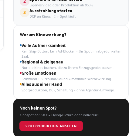
2
Eigenes Video oder Produktion ab 950 €
Ausstrahlung starten
3
DCP an Kinos – Ihr Spot läuft
Warum Kinowerbung?
Volle Aufmerksamkeit
Kein Skip-Button, kein Ad-Blocker – Ihr Spot im abgedunkelten
Saal.
Regional & zielgenau
Nur die Kinos buchen, die zu Ihrem Einzugsgebiet passen.
Große Emotionen
Leinwand + Surround-Sound = maximale Werbewirkung.
Alles aus einer Hand
Spotproduktion, DCP, Schaltung – ohne Agentur-Umwege.
Noch keinen Spot?
Kinospot ab 950 € – Flying-Picture oder individuell.
SPOTPRODUKTION ANSEHEN