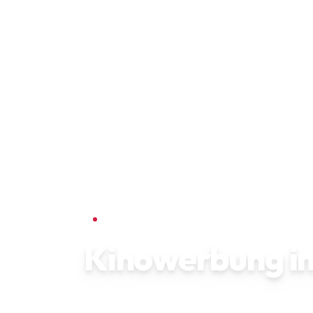
KINOWERBUNG ·
ALLGÄU
Kinowerbung im
3
Partnerkinos ·
12
Leinwände · ab
180
€ mon
Sek.-Spot