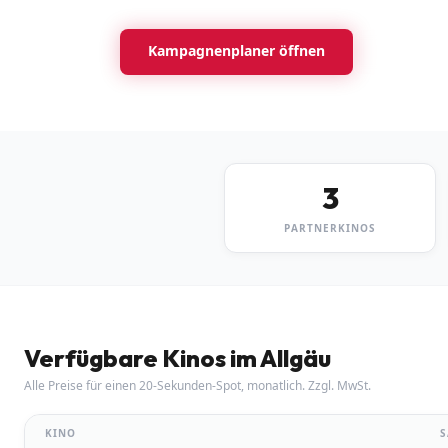
Kampagnenplaner öffnen
Kostenlos
3
PARTNERKINOS
Verfügbare Kinos
im Allgäu
Alle Preise für einen 20-Sekunden-Spot, monatlich. Zzgl. MwSt.
KINO
S