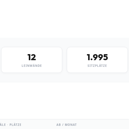
 beraten lassen
12
1.995
LEINWÄNDE
SITZPLÄTZE
ÄLE · PLÄTZE
AB / MONAT