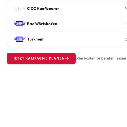
9
CICO Kaufbeuren
1
Bad Wörishofen
2
Türkheim
JETZT KAMPAGNE PLANEN
oder kostenlos beraten lassen