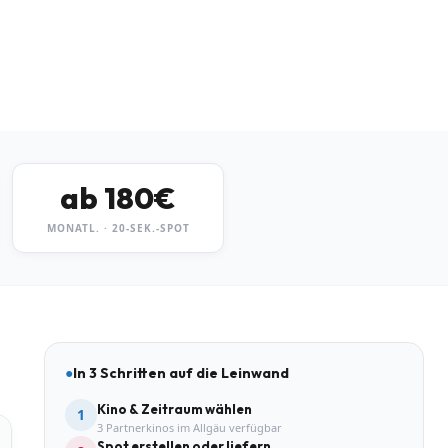
ab 180€
MONATL. · 20-SEK.-SPOT
●
In 3 Schritten auf die Leinwand
Kino & Zeitraum wählen
1
3 Partnerkinos im Allgäu verfügbar
Spot erstellen oder liefern