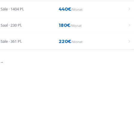
440
€
Säle
·
1404
Pl.
/Monat
180
€
Saal
·
230
Pl.
/Monat
220
€
Säle
·
361
Pl.
/Monat
 →