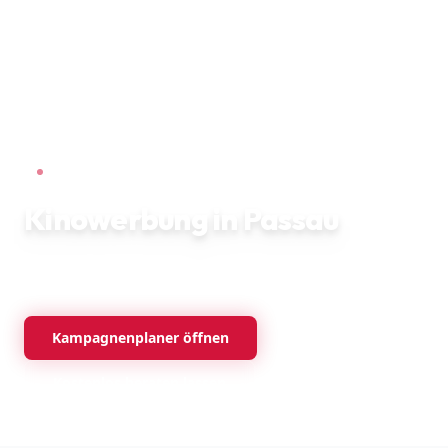
KINOWERBUNG ·
PASSAU
Kinowerbung in Passau
2
Partnerkinos ·
4
Leinwände · ab
220
€ monatlich für einen
20-Sek.-Spot
Kampagnenplaner öffnen
Kostenlos beraten lassen