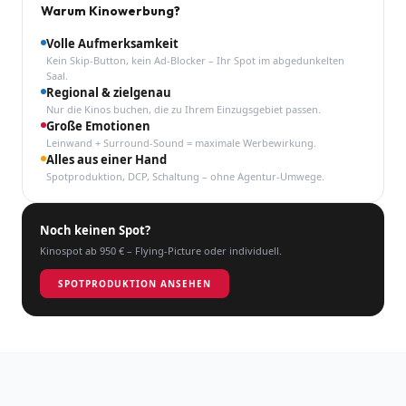
Warum Kinowerbung?
Volle Aufmerksamkeit
Kein Skip-Button, kein Ad-Blocker – Ihr Spot im abgedunkelten
Saal.
Regional & zielgenau
Nur die Kinos buchen, die zu Ihrem Einzugsgebiet passen.
Große Emotionen
Leinwand + Surround-Sound = maximale Werbewirkung.
Alles aus einer Hand
Spotproduktion, DCP, Schaltung – ohne Agentur-Umwege.
Noch keinen Spot?
Kinospot ab 950 € – Flying-Picture oder individuell.
SPOTPRODUKTION ANSEHEN