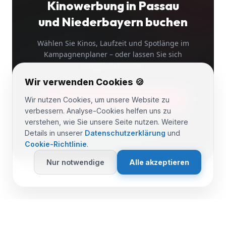
Kinowerbung
in Passau
und Niederbayern
buchen
Wählen Sie Kinos, Laufzeit und Spotlänge im
Kampagnenplaner – oder lassen Sie sich
persönlich beraten.
Wir verwenden Cookies 🍪
KAMPAGNENPLANER ÖFFNEN
Wir nutzen Cookies, um unsere Website zu
verbessern. Analyse-Cookies helfen uns zu
verstehen, wie Sie unsere Seite nutzen. Weitere
BERATUNG ANFRAGEN
Details in unserer
Datenschutzerklärung
und
Cookie-Richtlinie
.
Nur notwendige
Alle akzeptieren