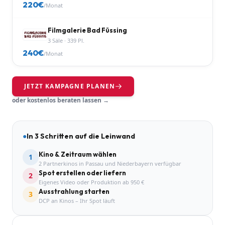
220
€
/Monat
Filmgalerie Bad Füssing
3
Säle
·
339
Pl.
240
€
/Monat
JETZT KAMPAGNE PLANEN
oder kostenlos beraten lassen →
●
In 3 Schritten auf die Leinwand
Kino & Zeitraum wählen
1
2 Partnerkinos in Passau und Niederbayern verfügbar
Spot erstellen oder liefern
2
Eigenes Video oder Produktion ab 950 €
Ausstrahlung starten
3
DCP an Kinos – Ihr Spot läuft