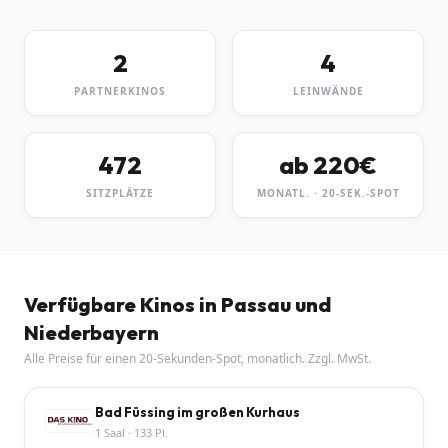
2
4
PARTNERKINOS
LEINWÄNDE
472
ab 220€
SITZPLÄTZE
MONATL. · 20-SEK.-SPOT
Verfügbare Kinos
in Passau und
Niederbayern
Alle Preise für einen 20-Sekunden-Spot, monatlich. Zzgl. MwSt.
Bad Füssing im großen Kurhaus
1
Saal
·
133
Pl.