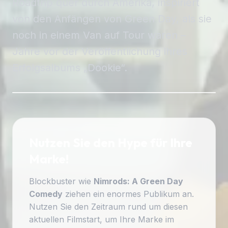
Roadtrip quer durch Amerika, inspiriert
von den Anfängen von Green Day, als sie
noch in einem Van auf Tour waren –
Jahre vor der Veröffentlichung ihres
Erfolgsalbums „Dookie“.
Nutzen Sie den Hype für Ihre
Marke!
Blockbuster wie
Nimrods: A Green Day
Comedy
ziehen ein enormes Publikum an.
Nutzen Sie den Zeitraum rund um diesen
aktuellen Filmstart, um Ihre Marke im