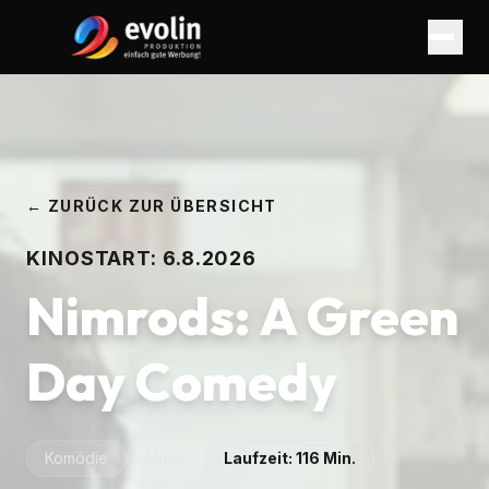
← ZURÜCK ZUR ÜBERSICHT
KINOSTART:
6.8.2026
Nimrods: A Green
Day Comedy
Komödie
Musik
Laufzeit:
116
Min.