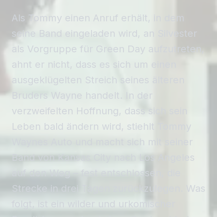
Als Tommy einen Anruf erhält, in dem
seine Band eingeladen wird, an Silvester
als Vorgruppe für Green Day aufzutreten,
ahnt er nicht, dass es sich um einen
ausgeklügelten Streich seines älteren
Bruders Wayne handelt. In der
verzweifelten Hoffnung, dass sich sein
Leben bald ändern wird, stiehlt Tommy
Waynes Auto und macht sich mit seiner
Band von Kansas City nach Los Angeles
auf den Weg – fest entschlossen, die
Strecke in drei Tagen zurückzulegen. Was
folgt, ist ein wilder und urkomischer